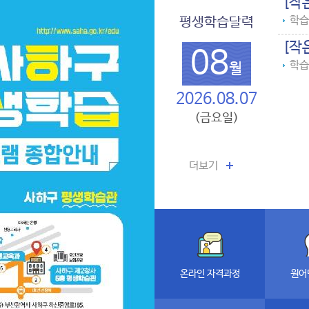
학습기
평생학습달력
[작
08
학습기
월
2026.08.07
(금요일)
더보기
온라인 자격과정
원어