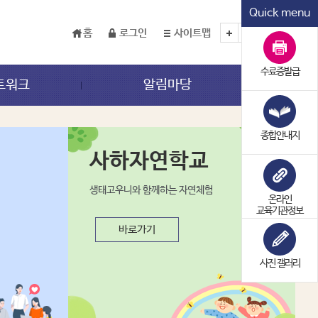
Quick menu
홈
로그인
사이트맵
TEXT
수료증발급
트워크
알림마당
종합안내지
사하자연학교
생태고우니와 함께하는 자연체험
온라인
교육기관정보
바로가기
사진 갤러리