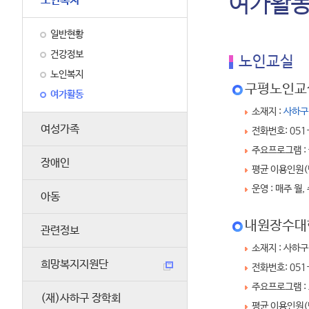
여가활
노인복지
일반현황
건강정보
노인교실
노인복지
구평노인교
여가활동
소재지 :
사하구
여성가족
전화번호: 051
주요프로그램 :
장애인
평균 이용인원(명
운영 : 매주 월, 
아동
내원장수대
관련정보
소재지 : 사하
희망복지지원단
전화번호: 051
주요프로그램 :
(재)사하구 장학회
평균 이용인원(명