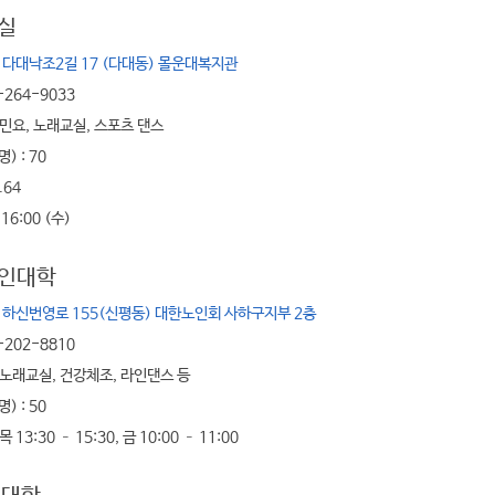
실
 다대낙조2길 17 (다대동) 몰운대복지관
-264-9033
 민요, 노래교실, 스포츠 댄스
) : 70
.64
 16:00 (수)
인대학
 하신번영로 155(신평동) 대한노인회 사하구지부 2층
-202-8810
 노래교실, 건강체조, 라인댄스 등
) : 50
 13:30 – 15:30, 금 10:00 – 11:00