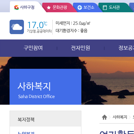
사하구청
문화관광
보건소
도서관
17.0
℃
미세먼지 : 25.0㎍/㎥
대기환경지수 : 좋음
기상청,공공데이터
구민참여
전자민원
정보공
사하복지
Saha District Office
사하복지
복지정책