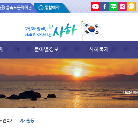
을숙도문화회관
통합예약
개
분야별정보
사하복지
노인복지
여가활동