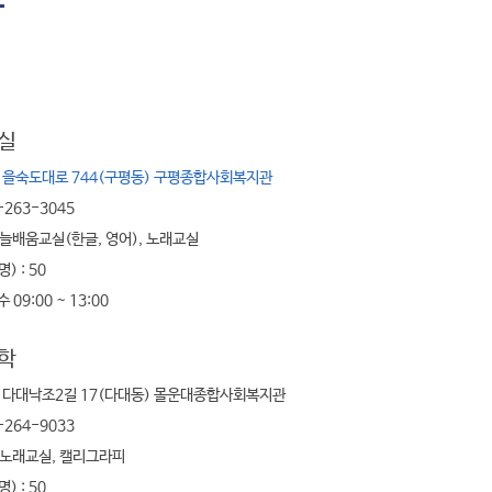
동
실
 을숙도대로 744(구평동) 구평종합사회복지관
-263-3045
 늘배움교실(한글, 영어), 노래교실
) : 50
수 09:00 ~ 13:00
학
구 다대낙조2길 17(다대동) 몰운대종합사회복지관
-264-9033
 노래교실, 캘리그라피
) : 50