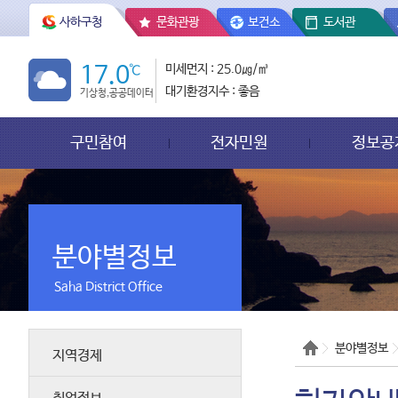
사하구청
문화관광
보건소
도서관
17.0
℃
미세먼지 : 25.0㎍/㎥
대기환경지수 : 좋음
기상청,공공데이터
구민참여
전자민원
정보공
분야별정보
Saha District Office
분야별정보
지역경제