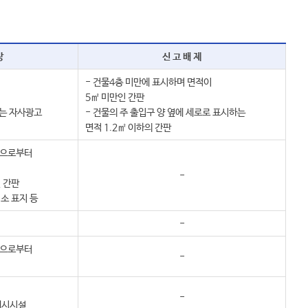
상
신 고 배 제
- 건물4층 미만에 표시하며 면적이
5㎡ 미만인 간판
하는 자사광고
- 건물의 주 출입구 양 옆에 세로로 표시하는
면적 1.2㎡ 이하의 간판
면으로부터
-
인 간판
업소 표지 등
-
면으로부터
-
-
게시시설