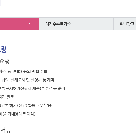
내
허가수수료기준
위반광고
요령
)요령
장소, 광고내용 등의 계획 수립
협의, 설계도서 및 설명서 등 제작
물 표시허가신청서 제출(수수료 등 준비)
허가 완료
고물 허가(신고)필증 교부 받음
치(허가내용대로 제작)
비서류