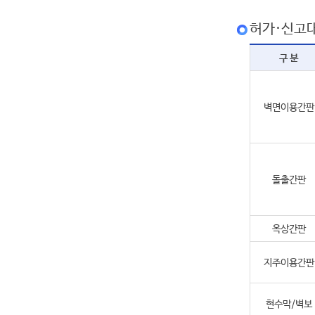
허가·신고
구 분
벽면이용간판
돌출간판
옥상간판
지주이용간판
현수막/벽보