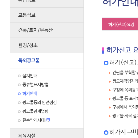
허가안
취업정보
교통정보
허가(신고)요령
건축/토지/부동산
환경/청소
허가신고 
옥외광고물
허가(신고
간판을 부착할 
설치안내
광고제작업자와 
종류별표시방법
구청에 옥외광고
허가안내
광고물 등 표시
광고물등의 안전점검
구청에서 옥외광
광고물관계법령
광고물 제작 설
현수막게시대
허가시 구
체육시설