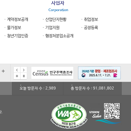
사업자
Corporation
계약정보공개
산업단지현황
취업정보
물가정보
기업지원
공장등록
청년기업인증
행정처분업소공개
오늘 방문자 수 : 2,989
총 방문자 수 : 91,081,802
다.