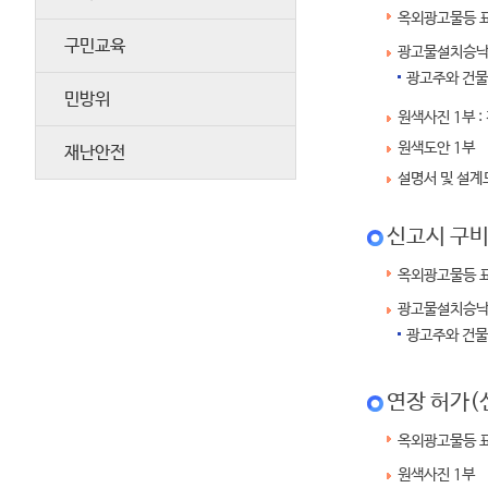
옥외광고물등 표
구민교육
광고물설치승낙서
광고주와 건물
민방위
원색사진 1부 
원색도안 1부
재난안전
설명서 및 설계
신고시 구
옥외광고물등 표
광고물설치승낙서
광고주와 건물
연장 허가(
옥외광고물등 표
원색사진 1부