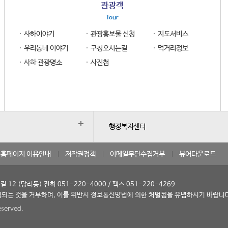
관광객
Tour
사하이야기
관광홍보물 신청
지도서비스
우리동네 이야기
구청오시는길
먹거리정보
사하 관광명소
사진첩
행정복지센터
홈페이지 이용안내
저작권정책
이메일무단수집거부
뷰어다운로드
12 (당리동) 전화 051-220-4000 / 팩스 051-220-4269
되는 것을 거부하며, 이를 위반시 정보통신망법에 의한 처벌됨을 유념하시기 바랍니
eserved.