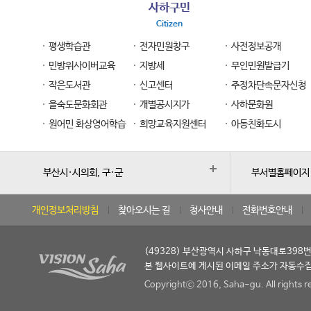
사하구민
Citizen
평생학습관
전자민원창구
사전정보공개
민방위사이버교육
지방세
무인민원발급기
작은도서관
신고센터
주정차단속문자신청
을숙도문화회관
개별공시지가
사하문화원
원어민 화상영어학습
희망교육지원센터
아동친화도시
부산시·시의회, 구·군
부서별홈페이지
개인정보처리방침
찾아오시는 길
청사안내
전화번호안내
(49328) 부산광역시 사하구 낙동대로398번길 
본 웹사이트에 게시된 이메일 주소가 자동수집
Copyrightⓒ 2016, Saha-gu. All rights r