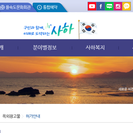
을숙도문화회관
통합예약
개
분야별정보
사하복지
옥외광고물
허가안내