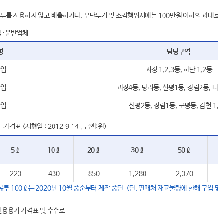
투를 사용하지 않고 배출하거나, 무단투기 및 소각행위시에는 100만원 이하의 과태
집·운반업체
명
담당구역
산업
괴정 1,2,3동, 하단 1,2동
산업
괴정4동, 당리동, 신평1동, 장림2동, 다
산업
신평2동, 장림1동, 구평동, 감천 1
격표 (시행일 : 2012.9.14., 금액:원)
5ℓ
10ℓ
20ℓ
30ℓ
50ℓ
220
430
850
1,280
2,070
투 100ℓ는 2020년 10월 중순부터 제작 중단. (단, 판매처 재고물량에 한해 구입 
용용기 가격표 및 수수료