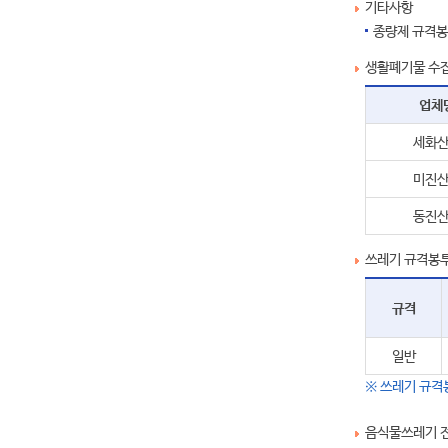
기타사항
종량제 규격봉
생활폐기물 수
업체
세화
미진
동진
쓰레기 규격봉투 가
규격
일반
※ 쓰레기 규격봉
음식물쓰레기 전