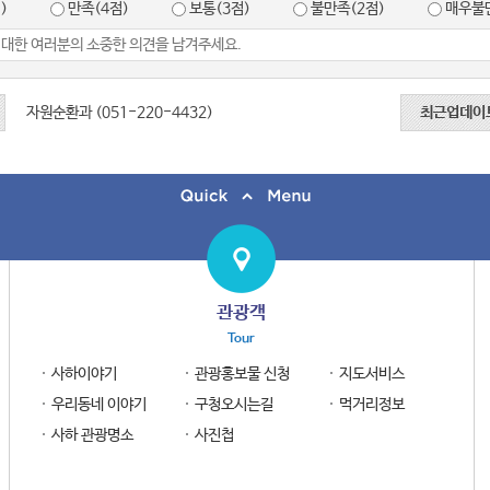
)
만족(4점)
보통(3점)
불만족(2점)
매우불만
자원순환과 (051-220-4432)
최근업데이
관광객
Tour
사하이야기
관광홍보물 신청
지도서비스
우리동네 이야기
구청오시는길
먹거리정보
사하 관광명소
사진첩