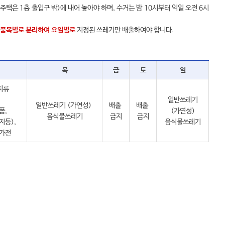
 1층 출입구 밖)에 내어 놓아야 하며, 수거는 밤 10시부터 익일 오전 6시
 품목별로 분리하여 요일별로
지정된 쓰레기만 배출하여야 합니다.
목
금
토
일
지류
일반쓰레기
일반쓰레기 (가연성)
배출
배출
폼,
(가연성)
음식물쓰레기
금지
금지
지등),
음식물쓰레기
폐가전