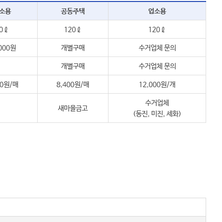
소용
공동주택
업소용
0ℓ
120ℓ
120ℓ
000원
개별구매
수거업체 문의
개별구매
수거업체 문의
00원/매
8,400원/매
12,000원/개
수거업체
새마을금고
(동진, 미진, 세화)