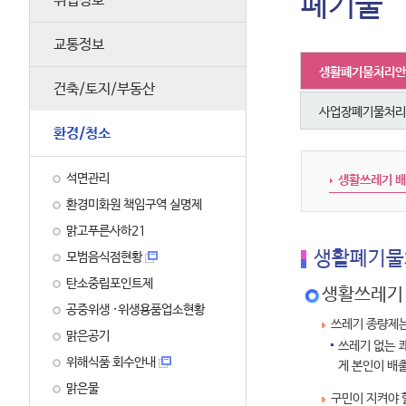
폐기물
취업정보
교통정보
생활폐기물처리안
건축/토지/부동산
사업장폐기물처리
환경/청소
석면관리
생활쓰레기 
환경미화원 책임구역 실명제
맑고푸른사하21
생활폐기물
모범음식점현황
탄소중립포인트제
생활쓰레기
공중위생 ·위생용품업소현황
쓰레기 종량제
맑은공기
쓰레기 없는 
위해식품 회수안내
게 본인이 배
맑은물
구민이 지켜야 