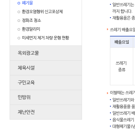
폐기물
일반쓰레기는 
까지 합니다.
환경오염행위 신고포상제
재활용품은 종
정화조 청소
환경알리미
쓰레기 배출요일
미세먼지 제거 차량 운행 현황
배출요일
옥외광고물
쓰레기
체육시설
종류
구민교육
이럴때는 쓰레기
민방위
일반쓰레기와 
재활용품을 품
재난안전
일반쓰레기 배
음식물쓰레기 
대형폐기물(냉장