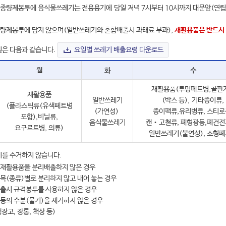
종량제봉투에 음식물쓰레기는 전용용기에 당일 저녁 7시부터 10시까지 대문앞(연립주택은
량제봉투에 담지 않으며(일반쓰레기와 혼합배출시 과태료 부과),
재활용품은 반드시
은 다음과 같습니다.
요일별 쓰레기 배출요령 다운로드
월
화
수
재활용품(투명페트병,골판
재활용품
일반쓰레기
(박스 등), 기타종이류,
(플라스틱류(유색페트병
(가연성)
종이팩류,유리병류, 스티로
포함),비닐류,
음식물쓰레기
캔‧고철류, 폐형광등,폐건전
요구르트병, 의류)
일반쓰레기(불연성), 소형
를 수거하지 않습니다.
재활용품을 분리배출하지 않은 경우
목(종류)별로 분리하지 않고 내어 놓는 경우
출시 규격봉투를 사용하지 않은 경우
등의 수분(물기)을 제거하지 않은 경우
고, 장롱, 책상 등)