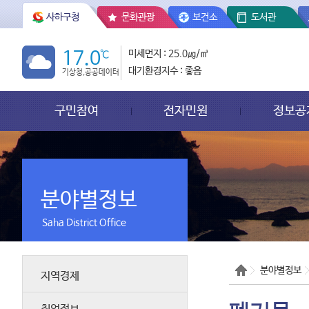
사하구청
문화관광
보건소
도서관
17.0
℃
미세먼지 : 25.0㎍/㎥
대기환경지수 : 좋음
기상청,공공데이터
구민참여
전자민원
정보공
분야별정보
Saha District Office
분야별정보
지역경제