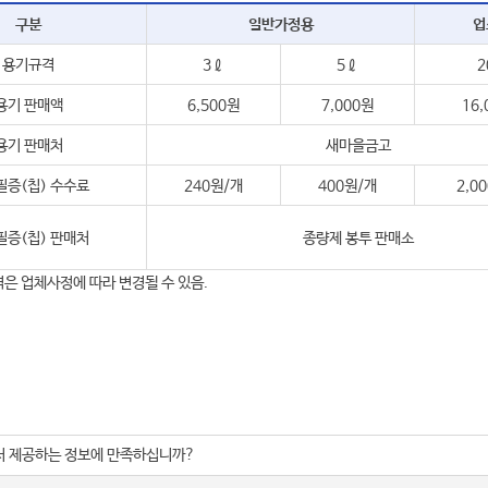
구분
일반가정용
업
용기규격
3ℓ
5ℓ
2
용기 판매액
6,500원
7,000원
16,
용기 판매처
새마을금고
필증(칩) 수수료
240원/개
400원/개
2,0
필증(칩) 판매처
종량제 봉투 판매소
은 업체사정에 따라 변경될 수 있음.
서 제공하는 정보에 만족하십니까?