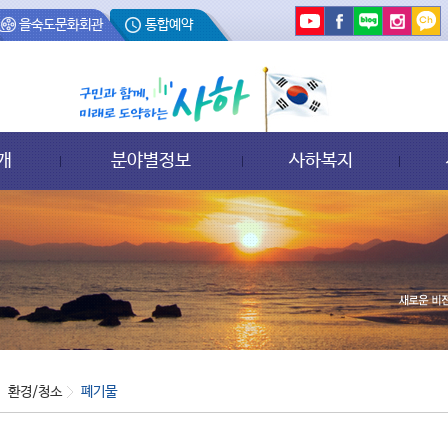
을숙도문화회관
통합예약
개
분야별정보
사하복지
환경/청소
폐기물