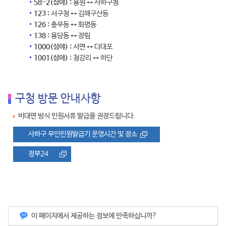
58-2(심야) :
용원 ↔ 사하구청
123 :
서구청 ↔ 김해구산동
126 :
충무동 ↔ 화명동
138 :
용당동 ↔ 장림
1000(심야) :
서면 ↔ 다대포
1001(심야) :
청강리 ↔ 하단
구청 방문 안내사항
비대면 방식 민원서류 발급을 권장드립니다.
사하구 무인민원발급기 운영시간 및 장소
정부24
이 페이지에서 제공하는 정보에 만족하십니까?