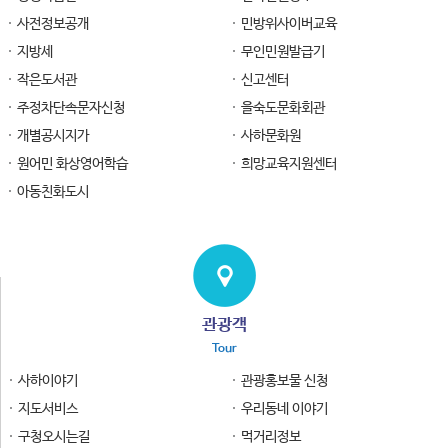
사전정보공개
민방위사이버교육
지방세
무인민원발급기
작은도서관
신고센터
주정차단속문자신청
을숙도문화회관
개별공시지가
사하문화원
원어민 화상영어학습
희망교육지원센터
아동친화도시
관광객
Tour
사하이야기
관광홍보물 신청
지도서비스
우리동네 이야기
구청오시는길
먹거리정보