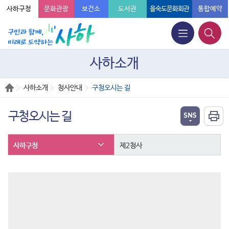
사하구청
문화관광
보건소
도서관
을숙도문화회관
통합예약
사하소개
사하소개
청사안내
구청오시는 길
구청오시는 길
사하구청
제2청사