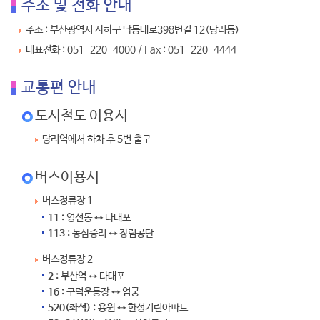
주소 및 전화 안내
주소 : 부산광역시 사하구 낙동대로398번길 12(당리동)
대표전화 : 051-220-4000 / Fax : 051-220-4444
교통편 안내
도시철도 이용시
당리역에서 하차 후 5번 출구
버스이용시
버스정류장 1
11 :
영선동 ↔ 다대포
113 :
동삼중리 ↔ 장림공단
버스정류장 2
2 :
부산역 ↔ 다대포
16 :
구덕운동장 ↔ 엄궁
520(좌석) :
용원 ↔ 한성기린아파트