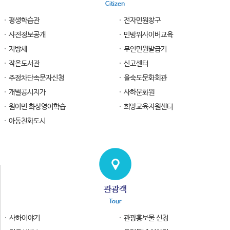
Citizen
평생학습관
전자민원창구
사전정보공개
민방위사이버교육
지방세
무인민원발급기
작은도서관
신고센터
주정차단속문자신청
을숙도문화회관
개별공시지가
사하문화원
원어민 화상영어학습
희망교육지원센터
아동친화도시
관광객
Tour
사하이야기
관광홍보물 신청