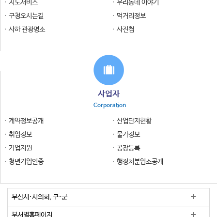
지도서비스
우리동네 이야기
구청오시는길
먹거리정보
사하 관광명소
사진첩
사업자
Corporation
계약정보공개
산업단지현황
취업정보
물가정보
기업지원
공장등록
청년기업인증
행정처분업소공개
부산시·시의회, 구·군
부서별홈페이지